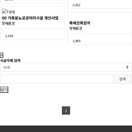
2,432
00 가축분뇨공공처리시설 개선사업
촉매산화장치
청해환경
청해환경
2,538
1,965
×
시공사례 검색
검색
닫기
1