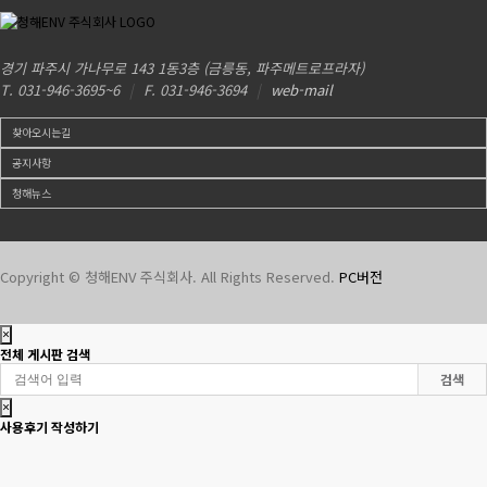
경기 파주시 가나무로 143 1동3층 (금릉동, 파주메트로프라자)
T. 031-946-3695~6
|
F. 031-946-3694
|
web-mail
찾아오시는길
공지사항
청해뉴스
Copyright © 청해ENV 주식회사. All Rights Reserved.
PC버전
×
전체 게시판 검색
검색
×
사용후기 작성하기